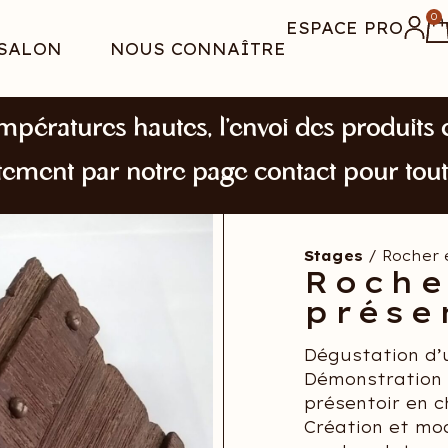
0
ESPACE PRO
SALON
NOUS CONNAÎTRE
mpératures hautes, l’envoi des produits e
tement par notre page contact pour tou
Stages
/ Rocher 
Roche
prése
Dégustation d’
Démonstration 
présentoir en c
Création et mod