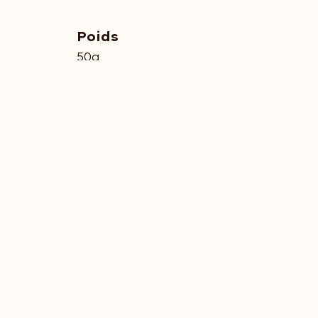
Poids
50g
Dimensions
10 × 6 × 4 cm