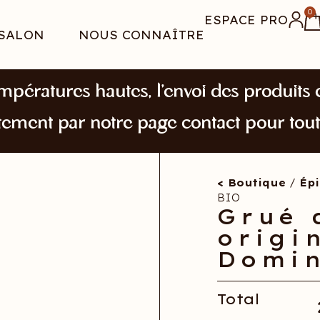
0
ESPACE PRO
SALON
NOUS CONNAÎTRE
mpératures hautes, l’envoi des produits e
tement par notre page contact pour tou
< Boutique
/
Épi
BIO
Grué 
origi
Domi
Total