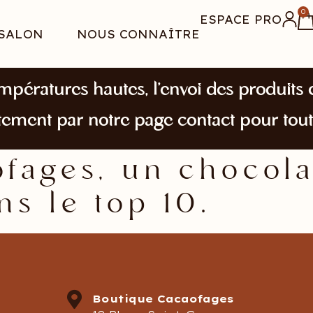
0
ESPACE PRO
SALON
NOUS CONNAÎTRE
mpératures hautes, l’envoi des produits e
tement par notre page contact pour tou
fages, un chocola
ns le top 10.
Boutique Cacaofages